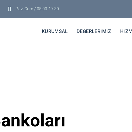
Paz-Cum / 08:00-17:30
r
KURUMSAL
DEĞERLERİMİZ
HİZM
Bankoları